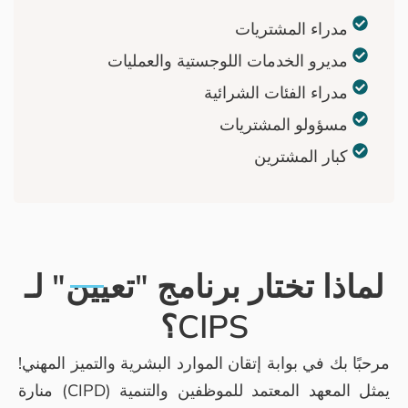
ريات
ات اللوجستية والعمليات
 الشرائية
شتريات
ين
ر برنامج "تعيين" لـ
CIPS؟
 إتقان الموارد البشرية والتميز المهني!
يمثل المعهد المعتمد للموظفين والتنمية (CIPD) منارة