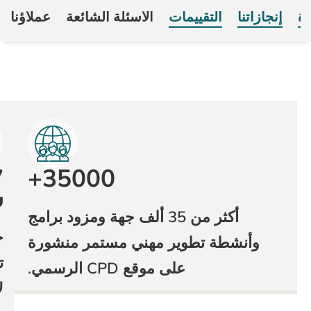
تنا
التقييمات
الأسئلة الشائعة
عملاؤنا
100+
27
35000+
سنة
أكثر من 35 ألف جهة ومزود برامج
نقدّم
خبرة
أنشطة تطوير مهني مستمر منشورة
الدعم
تمتد
على موقع CPD الرسمي.
لمزودي
لأكثر
برامج