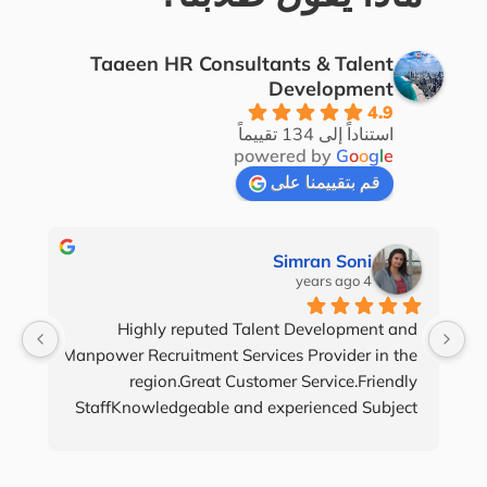
Taaeen HR Consultants & Talent
Development
4.9
استناداً إلى 134 تقييماً
powered by
G
o
o
g
l
e
قم بتقييمنا على
Simran Soni
4 years ago
Highly reputed Talent Development a
Manpower Recruitment Services Provider in t
region.Great Customer Service.Friend
StaffKnowledgeable and experienced Subje
Matter ExpertsStructured Approach in Terms 
Training and Recruitment360 Degrees Ha
holding until the service is accomplishedAll t