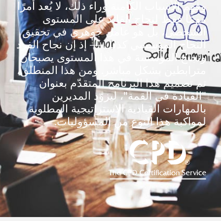
لأسباب الكامنة وراء ذلك، لا يُعد أمرًا
 فقط لنجاح القائد على المستوى
ي، بل هو عامل جوهري في تحقيق
ح المؤسسي كذلك — إذ إن نجاح الفرد
 المؤسسة في هذا المستوى يصبحان
طين بشكل مباشر. ومن هذا المنطلق،
يم هذا البرنامج المتقدّم بعنوان
دة في القمة"، ليزوّد المديرين
رات القيادية الاستراتيجية المطلوبة
ة هذا النوع من المسؤوليات.